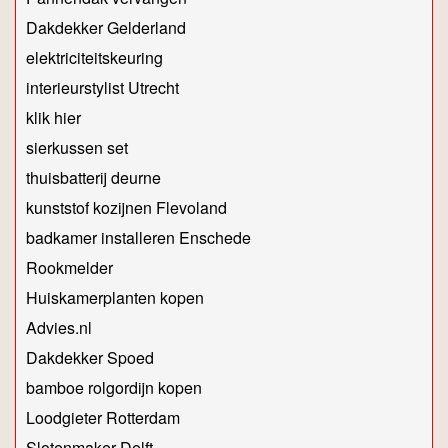
Dakdekker Gelderland
elektriciteitskeuring
interieurstylist Utrecht
klik hier
sierkussen set
thuisbatterij deurne
kunststof kozijnen Flevoland
badkamer installeren Enschede
Rookmelder
Huiskamerplanten kopen
Advies.nl
Dakdekker Spoed
bamboe rolgordijn kopen
Loodgieter Rotterdam
Slotenmaker Delft