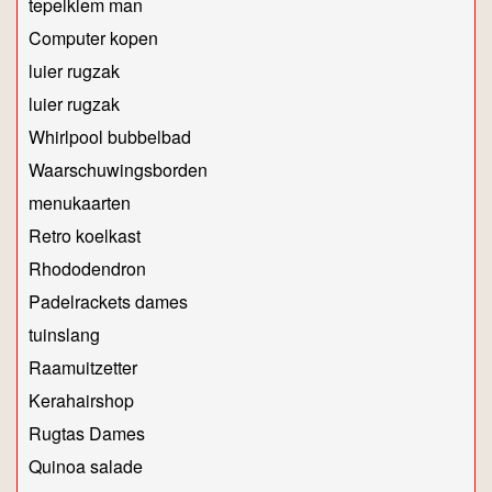
tepelklem man
Computer kopen
luier rugzak
luier rugzak
Whirlpool bubbelbad
Waarschuwingsborden
menukaarten
Retro koelkast
Rhododendron
Padelrackets dames
tuinslang
Raamuitzetter
Kerahairshop
Rugtas Dames
Quinoa salade